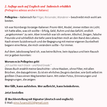
2. Auflage auch auf Englisch und Italienisch erhältlich
Pellegrino adesso anche in Italiano)
(
Pellegrino
– italienisch für
Pilger, Reisender, Wanderer
– beschreibt mich wohl am
besten.
Ich war Nürnbergs Vorzeige-Italiener: Promi-Wirt, Model, immer mitten im Licht.
Ich hatte alles, was ich wollte – Erfolg, Geld, Ruhm und das Gefühl, endlich
„angekommen“ zu sein. Aber innerlich war ich verloren. Alkohol, Drogen, falsche
Freunde und schließlich die tiefe Leere brachten mich an den Rand des Lebens.
Nach einem Suizidversuch und der Begegnung mit meiner eigenen Dunkelheit
begann eine Reise, die mich verändern sollte – für immer.
Auf dem Jakobsweg fand ich, was keine Bühne, kein Applaus und kein Rausch
mir je geben konnten:
Worum es in Pellegrino geht
„Ich suchte nach Glück – und fand Gnade.“
Dieses Buch erzählt meine Geschichte – ohne Masken, ohne Filter, mit allen
Brüchen, die dazugehören. Es ist ein ehrliches Zeugnis darüber, wie Gott selbst im
größten Chaos einen Weg bereiten kann. Mit vielen Fotos, Erinnerungen und
Begegnungen, die zeigen:
Wer fällt, kann aufstehen. Wer aufbricht, kann heimkehren.
Jetzt bestellen
📘
Buchbestellung mit Signatur (deutsch und englisch):
E-Mail:
pino.fusaro2013@gmail.com