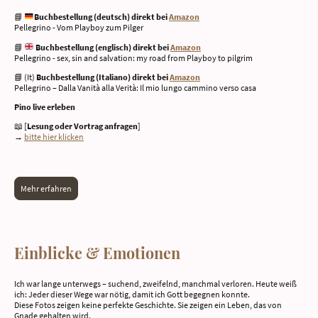
📘
Buchbestellung (deutsch) direkt bei
Amazon
Pellegrino - Vom Playboy zum Pilger
📘
Buchbestellung (englisch) direkt bei
Amazon
Pellegrino - sex, sin and salvation: my road from Playboy to pilgrim
📘 (It)
Buchbestellung (Italiano) direkt bei
Amazon
Pellegrino – Dalla Vanità alla Verità: Il mio lungo cammino verso casa
Pino live erleben
📖 [
Lesung oder Vortrag anfragen
]
→
bitte hier klicken
Mehr erfahren
Einblicke & Emotionen
Ich war lange unterwegs – suchend, zweifelnd, manchmal verloren. Heute weiß
ich: Jeder dieser Wege war nötig, damit ich Gott begegnen konnte.
Diese Fotos zeigen keine perfekte Geschichte. Sie zeigen ein Leben, das von
Gnade gehalten wird.